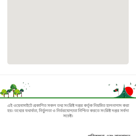
০১৯০৮৮৮৮৮৮৮
মাদকদ্রব্য নিয়ন্ত্রণ হটলাইন
১৬১১৩
জরুরী অভ্যন্তরীণ নৌ-পরিবহন হটলাইন
১৬৪৪৫
পাসপোর্ট বাতায়ন হটলাইন
এই ওয়েবসাইটে প্রকাশিত সকল তথ্য সংশ্লিষ্ট দপ্তর কর্তৃক নিয়মিত হালনাগাদ করা
১৬১৭১
হয়। তথ্যের যথার্থতা, নির্ভুলতা ও নির্ভরযোগ্যতা নিশ্চিত করতে সংশ্লিষ্ট দপ্তর সর্বদা
সচেষ্ট।
বাংলাদেশ মুক্তিযোদ্ধা কল্যাণ ট্রাস্ট