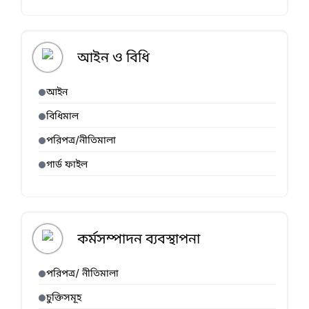
আইন ও বিধি
আইন
বিধিমাল
পরিপত্র/নীতিমালা
গার্ড ফাইল
কর্মসম্পাদন ব্যবস্থাপনা
পরিপত্র/ নীতিমালা
চুক্তিসমূহ